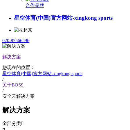
合作品牌
星空体育(中国)官方网站-xingkong sports
020-87566596
解决方案
您现在的位置：
星空体育(中国)官方网站-xingkong sports
/
关于BOSS
/
安全云解决方案
解决方案
全部分类
