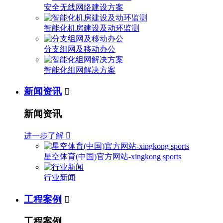
安全无线网络建设方案
智能化机房建设及动环监测
分支组网及移动办公
智能化组网解决方案
新闻资讯

新闻资讯
进一步了解

星空体育(中国)官方网站-xingkong sports
行业新闻
工程案例

工程案例