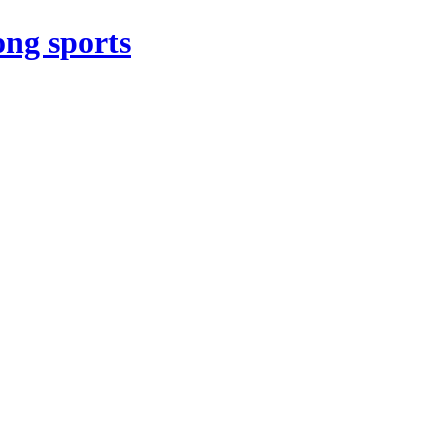
 sports