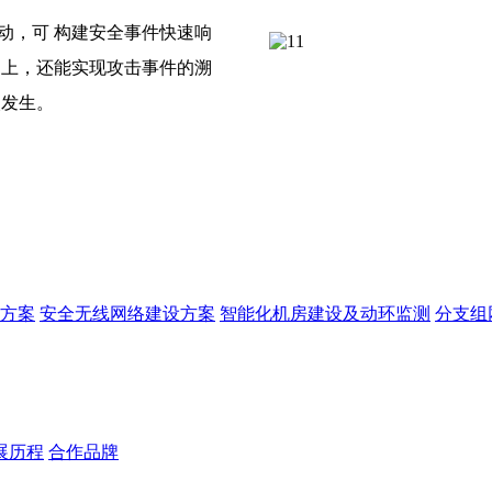
动，可 构建安全事件快速响
础上，还能实现攻击事件的溯
次发生。
方案
安全无线网络建设方案
智能化机房建设及动环监测
分支组
展历程
合作品牌