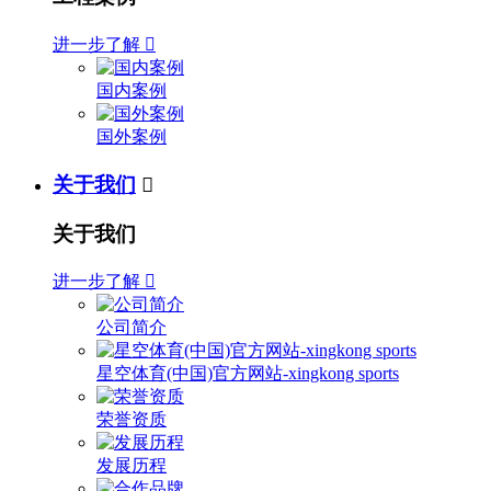
进一步了解

国内案例
国外案例
关于我们

关于我们
进一步了解

公司简介
星空体育(中国)官方网站-xingkong sports
荣誉资质
发展历程