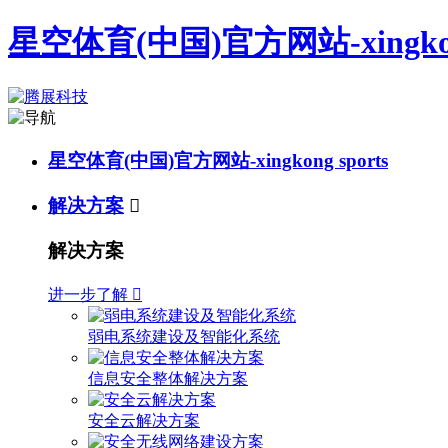
星空体育(中国)官方网站-xingkong
星空体育(中国)官方网站-xingkong sports
解决方案

解决方案
进一步了解

弱电系统建设及智能化系统
信息安全整体解决方案
安全云解决方案