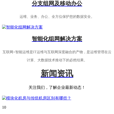
分支组网及移动办公
运维、业务、办公、全方位保护您的数据安全。
智能化组网解决方案
互联网+智能运维是IT运维与互联网深度融合的产物，是运维管理在云
计算、大数据技术推动下的必然结果。
新闻资讯
关注我们，了解企业最新动态！
10