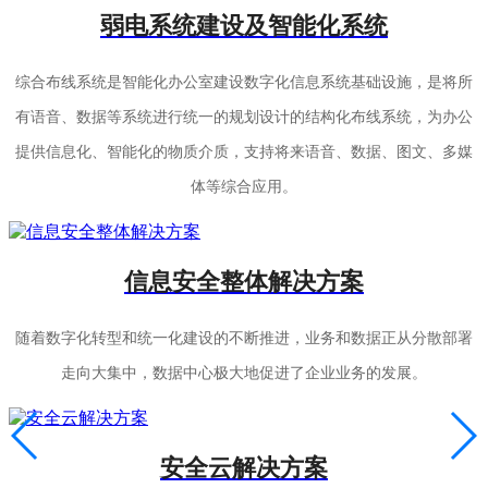
弱电系统建设及智能化系统
综合布线系统是智能化办公室建设数字化信息系统基础设施，是将所
有语音、数据等系统进行统一的规划设计的结构化布线系统，为办公
提供信息化、智能化的物质介质，支持将来语音、数据、图文、多媒
体等综合应用。
信息安全整体解决方案
随着数字化转型和统一化建设的不断推进，业务和数据正从分散部署
走向大集中，数据中心极大地促进了企业业务的发展。
安全云解决方案