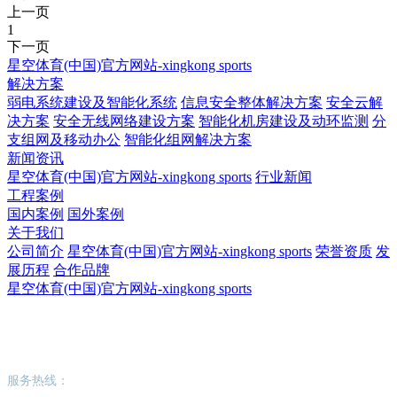
上一页
1
下一页
星空体育(中国)官方网站-xingkong sports
解决方案
弱电系统建设及智能化系统
信息安全整体解决方案
安全云解
决方案
安全无线网络建设方案
智能化机房建设及动环监测
分
支组网及移动办公
智能化组网解决方案
新闻资讯
星空体育(中国)官方网站-xingkong sports
行业新闻
工程案例
国内案例
国外案例
关于我们
公司简介
星空体育(中国)官方网站-xingkong sports
荣誉资质
发
展历程
合作品牌
星空体育(中国)官方网站-xingkong sports
星空体育(中国)官方网站-xingkong sports
服务热线：