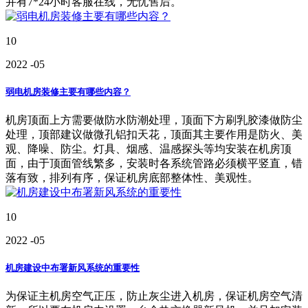
并有7*24小时客服在线，无忧售后。
10
2022
-05
弱电机房装修主要有哪些内容？
机房顶面上方需要做防水防潮处理，顶面下方刷乳胶漆做防尘
处理，顶部建议做微孔铝扣天花，顶面其主要作用是防火、美
观、降噪、防尘。灯具、烟感、温感探头等均安装在机房顶
面，由于顶面管线繁多，安装时各系统管路必须横平竖直，错
落有致，排列有序，保证机房底部整体性、美观性。
10
2022
-05
机房建设中布署新风系统的重要性
为保证主机房空气正压，防止灰尘进入机房，保证机房空气清