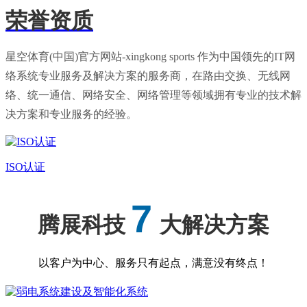
荣誉资质
星空体育(中国)官方网站-xingkong sports 作为中国领先的IT网
络系统专业服务及解决方案的服务商，在路由交换、无线网
络、统一通信、网络安全、网络管理等领域拥有专业的技术解
决方案和专业服务的经验。
ISO认证
7
腾展科技
大解决方案
以客户为中心、服务只有起点，满意没有终点！