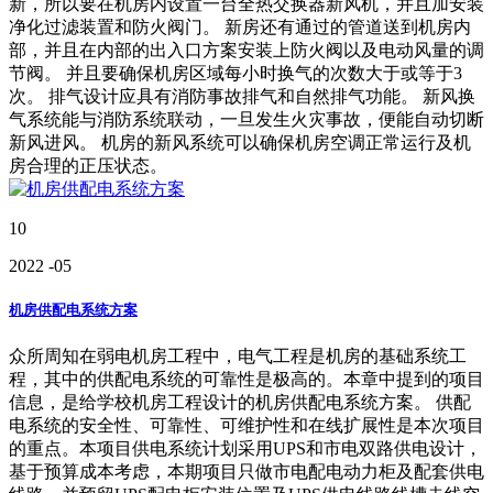
新，所以要在机房内设置一台全热交换器新风机，并且加安装
净化过滤装置和防火阀门。 新房还有通过的管道送到机房内
部，并且在内部的出入口方案安装上防火阀以及电动风量的调
节阀。 并且要确保机房区域每小时换气的次数大于或等于3
次。 排气设计应具有消防事故排气和自然排气功能。 新风换
气系统能与消防系统联动，一旦发生火灾事故，便能自动切断
新风进风。 机房的新风系统可以确保机房空调正常运行及机
房合理的正压状态。
10
2022
-05
机房供配电系统方案
众所周知在弱电机房工程中，电气工程是机房的基础系统工
程，其中的供配电系统的可靠性是极高的。本章中提到的项目
信息，是给学校机房工程设计的机房供配电系统方案。 供配
电系统的安全性、可靠性、可维护性和在线扩展性是本次项目
的重点。本项目供电系统计划采用UPS和市电双路供电设计，
基于预算成本考虑，本期项目只做市电配电动力柜及配套供电