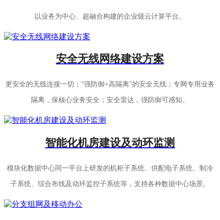
以业务为中心、超融合构建的企业级云计算平台。
安全无线网络建设方案
更安全的无线连接一切；“强防御+高隔离”的安全无线；专网专用业务
隔离，保核心业务安全；安全雷达，强防御可感知。
智能化机房建设及动环监测
模块化数据中心同一平台上研发的机柜子系统、供配电子系统、制冷
子系统、综合布线及动环监控子系统等，支持各种数据中心场景。