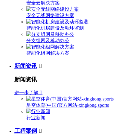
安全云解决方案
安全无线网络建设方案
智能化机房建设及动环监测
分支组网及移动办公
智能化组网解决方案
新闻资讯

新闻资讯
进一步了解

星空体育(中国)官方网站-xingkong sports
行业新闻
工程案例
