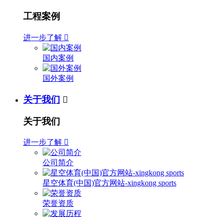
工程案例
进一步了解

国内案例
国外案例
关于我们

关于我们
进一步了解

公司简介
星空体育(中国)官方网站-xingkong sports
荣誉资质