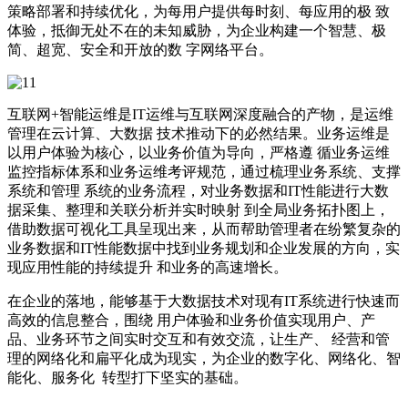
策略部署和持续优化，为每用户提供每时刻、每应用的极 致
体验，抵御无处不在的未知威胁，为企业构建一个智慧、极
简、超宽、安全和开放的数 字网络平台。
互联网+智能运维是IT运维与互联网深度融合的产物，是运维
管理在云计算、大数据 技术推动下的必然结果。业务运维是
以用户体验为核心，以业务价值为导向，严格遵 循业务运维
监控指标体系和业务运维考评规范，通过梳理业务系统、支撑
系统和管理 系统的业务流程，对业务数据和IT性能进行大数
据采集、整理和关联分析并实时映射 到全局业务拓扑图上，
借助数据可视化工具呈现出来，从而帮助管理者在纷繁复杂的
业务数据和IT性能数据中找到业务规划和企业发展的方向，实
现应用性能的持续提升 和业务的高速增长。
在企业的落地，能够基于大数据技术对现有IT系统进行快速而
高效的信息整合，围绕 用户体验和业务价值实现用户、产
品、业务环节之间实时交互和有效交流，让生产、 经营和管
理的网络化和扁平化成为现实，为企业的数字化、网络化、智
能化、服务化 转型打下坚实的基础。