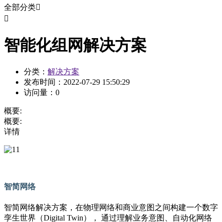
全部分类


智能化组网解决方案
分类：
解决方案
发布时间：
2022-07-29 15:50:29
访问量：
0
概要:
概要:
详情
智简网络
智简网络解决方案，在物理网络和商业意图之间构建一个数字
孪生世界（Digital Twin）， 通过理解业务意图、自动化网络